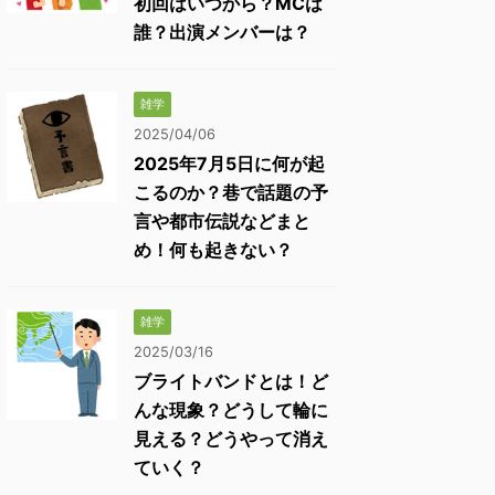
初回はいつから？MCは
誰？出演メンバーは？
雑学
2025/04/06
2025年7月5日に何が起
こるのか？巷で話題の予
言や都市伝説などまと
め！何も起きない？
雑学
2025/03/16
ブライトバンドとは！ど
んな現象？どうして輪に
見える？どうやって消え
ていく？