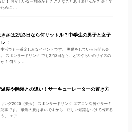
ない！ おかしいなー故障かも？ こんなことありませんか？ 暑くて
めに ...
きさは2泊3日なら何リットル？中学生の男子と女子
コレ！
生活でも一番楽しみなイベントです。 準備をしている時間も楽し
。 スポンサードリンク でも2泊3日なら、どのぐらいのサイズの
？ 何リッ ...
定温度や除湿との違い！サーキューレーターの置き方
キング2025（楽天） スポンサードリンク エアコン冷房やサーキ
記事です。 最近の夏は暑いですから、正しい知識をつけて出来る
 エア ...