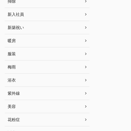
掃除
新入社員
新築祝い
暖房
服装
梅雨
浴衣
紫外線
美容
花粉症