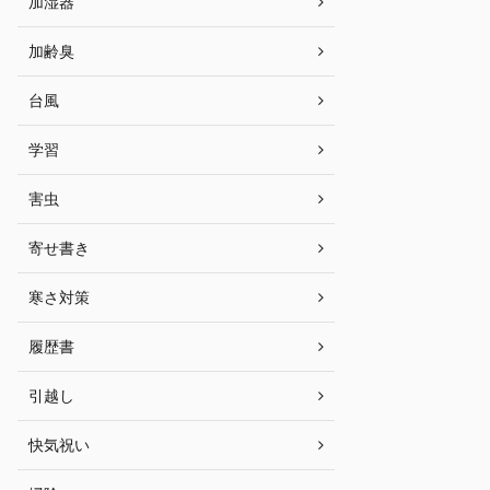
加湿器
加齢臭
台風
学習
害虫
寄せ書き
寒さ対策
履歴書
引越し
快気祝い