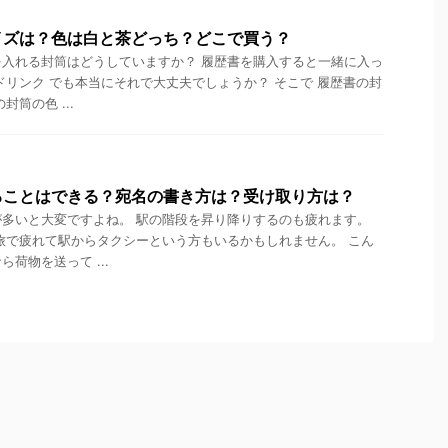
イズは？色は白と茶どっち？どこで買う？
入れる封筒はどうしていますか？ 履歴書を購入すると一緒に入っ
ドリンク でも本当にそれで大丈夫でしょうか？ そこで 履歴書の封
筒の色 ...
ることはできる？宛名の書き方は？受け取り方は？
多いと大変ですよね。 駅の階段を昇り降りするのも疲れます。
旅で疲れて駅からタクシーという方もいるかもしれません。 こん
荷物を送って ...