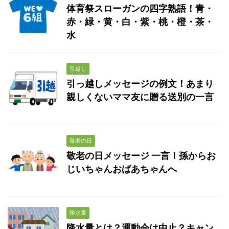
体育祭スローガンの四字熟語！青・
赤・緑・黄・白・紫・桃・橙・茶・
水
引越し
引っ越しメッセージの例文！あまり
親しくないママ友に贈る送別の一言
敬老の日
敬老の日メッセージ 一言！孫からお
じいちゃんおばあちゃんへ
降水量
降水量とは？運動会は中止？キャン