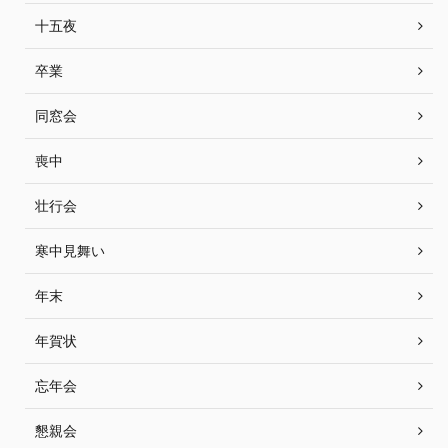
十五夜
卒業
同窓会
喪中
壮行会
寒中見舞い
年末
年賀状
忘年会
懇親会