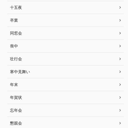
十五夜
卒業
同窓会
喪中
壮行会
寒中見舞い
年末
年賀状
忘年会
懇親会