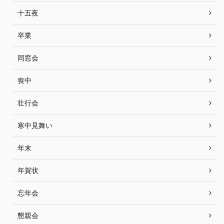
十五夜
卒業
同窓会
喪中
壮行会
寒中見舞い
年末
年賀状
忘年会
懇親会