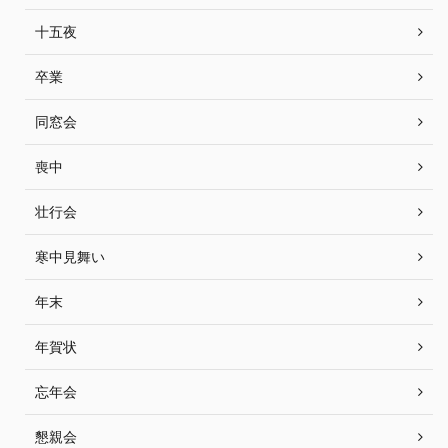
十五夜
卒業
同窓会
喪中
壮行会
寒中見舞い
年末
年賀状
忘年会
懇親会