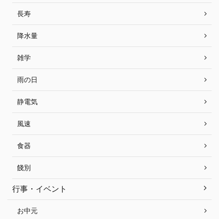
長寿
降水量
雑学
雨の日
静電気
風速
食器
餞別
行事・イベント
お中元