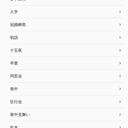
入学
冠婚葬祭
初詣
十五夜
卒業
同窓会
喪中
壮行会
寒中見舞い
年末