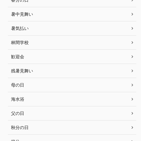
暑中見舞い
暑気払い
林間学校
歓迎会
残暑見舞い
母の日
海水浴
父の日
秋分の日