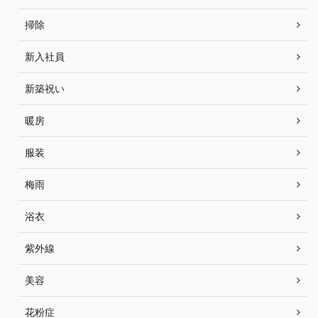
掃除
新入社員
新築祝い
暖房
服装
梅雨
浴衣
紫外線
美容
花粉症