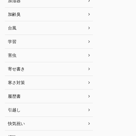
加湿器
加齢臭
台風
学習
害虫
寄せ書き
寒さ対策
履歴書
引越し
快気祝い