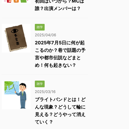
初回はいつから？MCは
誰？出演メンバーは？
雑学
2025/04/06
2025年7月5日に何が起
こるのか？巷で話題の予
言や都市伝説などまと
め！何も起きない？
雑学
2025/03/16
ブライトバンドとは！ど
んな現象？どうして輪に
見える？どうやって消え
ていく？