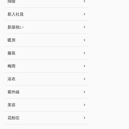
掃除
新入社員
新築祝い
暖房
服装
梅雨
浴衣
紫外線
美容
花粉症