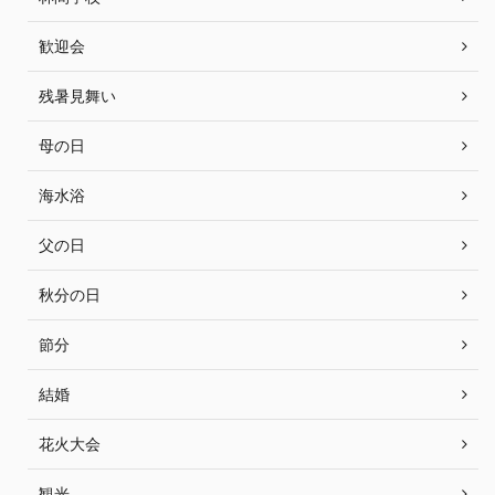
歓迎会
残暑見舞い
母の日
海水浴
父の日
秋分の日
節分
結婚
花火大会
観光