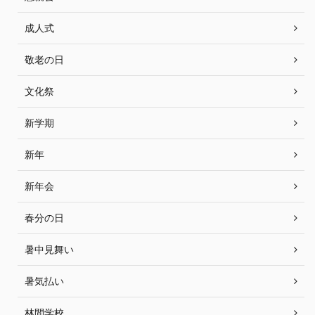
成人式
敬老の日
文化祭
新学期
新年
新年会
春分の日
暑中見舞い
暑気払い
林間学校