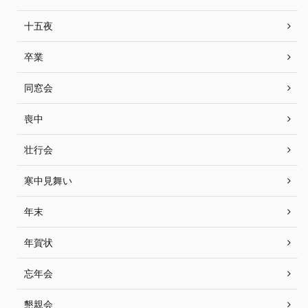
十五夜
卒業
同窓会
喪中
壮行会
寒中見舞い
年末
年賀状
忘年会
懇親会