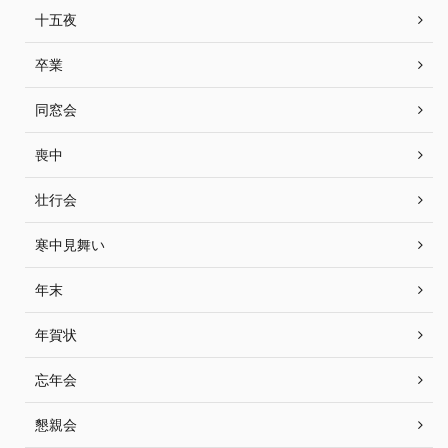
十五夜
卒業
同窓会
喪中
壮行会
寒中見舞い
年末
年賀状
忘年会
懇親会