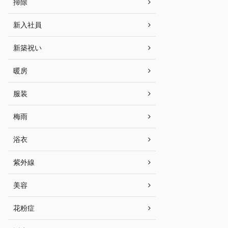
掃除
新入社員
新築祝い
暖房
服装
梅雨
浴衣
紫外線
美容
花粉症