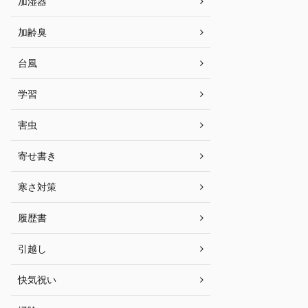
加湿器
加齢臭
台風
学習
害虫
寄せ書き
寒さ対策
履歴書
引越し
快気祝い