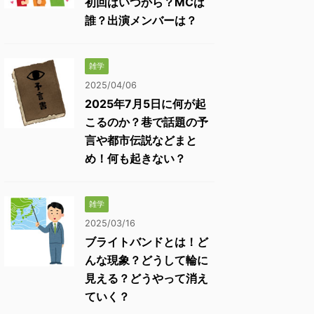
初回はいつから？MCは
誰？出演メンバーは？
雑学
2025/04/06
2025年7月5日に何が起
こるのか？巷で話題の予
言や都市伝説などまと
め！何も起きない？
雑学
2025/03/16
ブライトバンドとは！ど
んな現象？どうして輪に
見える？どうやって消え
ていく？