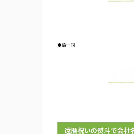
●孫一同
還暦祝いの熨斗で会社