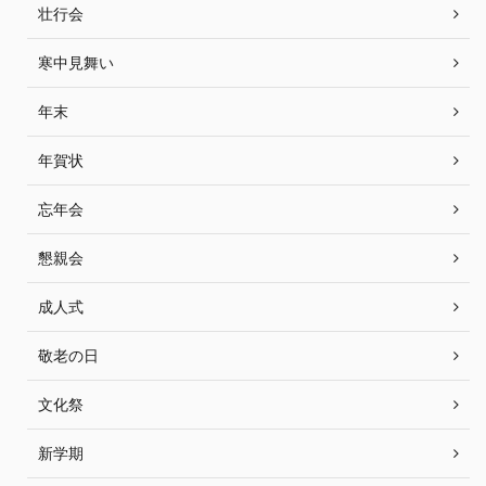
壮行会
寒中見舞い
年末
年賀状
忘年会
懇親会
成人式
敬老の日
文化祭
新学期