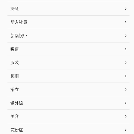
掃除
新入社員
新築祝い
暖房
服装
梅雨
浴衣
紫外線
美容
花粉症