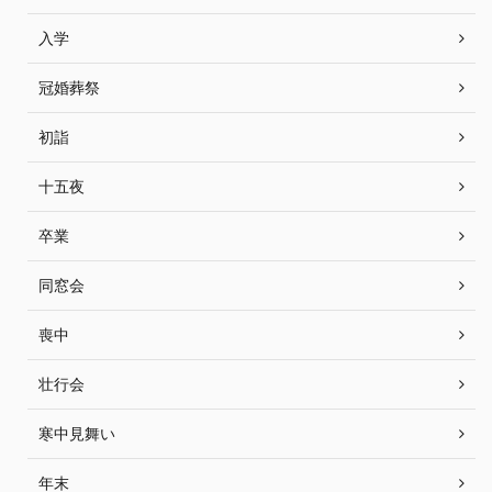
入学
冠婚葬祭
初詣
十五夜
卒業
同窓会
喪中
壮行会
寒中見舞い
年末