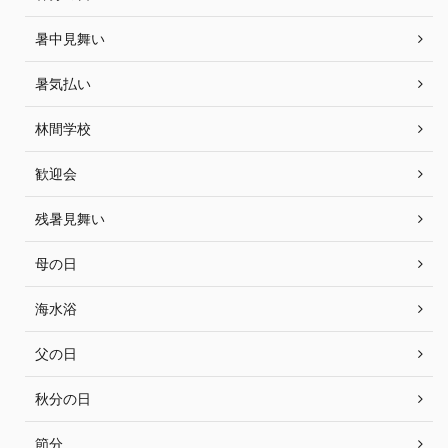
暑中見舞い
暑気払い
林間学校
歓迎会
残暑見舞い
母の日
海水浴
父の日
秋分の日
節分