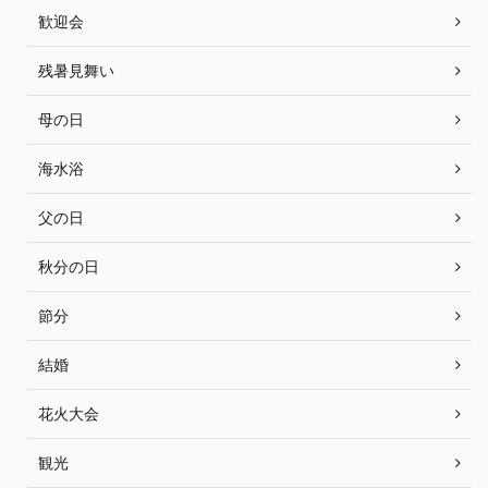
歓迎会
残暑見舞い
母の日
海水浴
父の日
秋分の日
節分
結婚
花火大会
観光