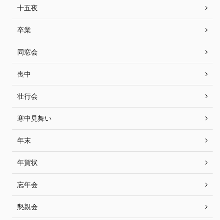
十五夜
卒業
同窓会
喪中
壮行会
寒中見舞い
年末
年賀状
忘年会
懇親会