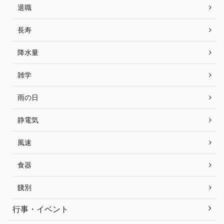
退職
長寿
降水量
雑学
雨の日
静電気
風速
食器
餞別
行事・イベント