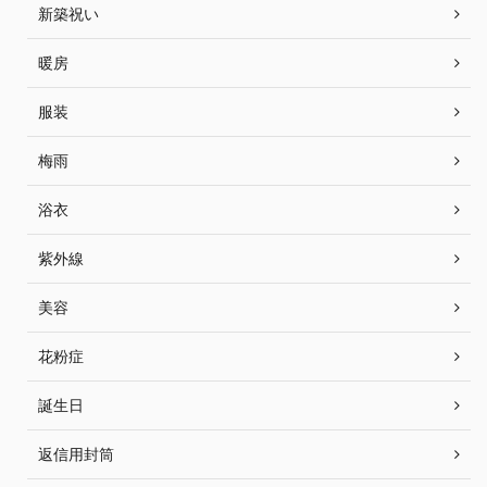
新築祝い
暖房
服装
梅雨
浴衣
紫外線
美容
花粉症
誕生日
返信用封筒