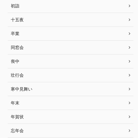
初詣
十五夜
卒業
同窓会
喪中
壮行会
寒中見舞い
年末
年賀状
忘年会