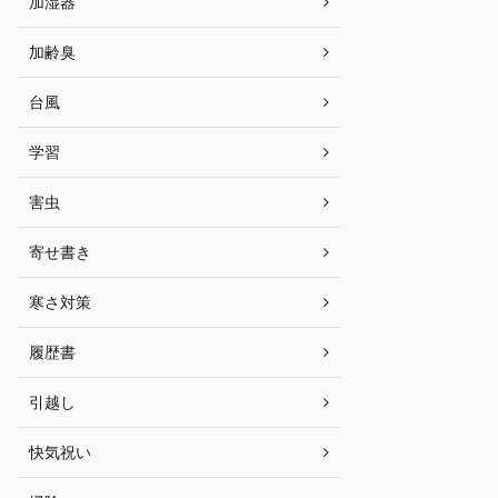
加湿器
加齢臭
台風
学習
害虫
寄せ書き
寒さ対策
履歴書
引越し
快気祝い