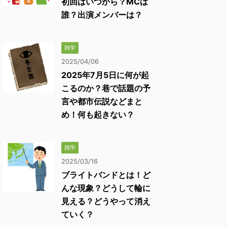
初回はいつから？MCは
誰？出演メンバーは？
雑学
2025/04/06
2025年7月5日に何が起
こるのか？巷で話題の予
言や都市伝説などまと
め！何も起きない？
雑学
2025/03/16
ブライトバンドとは！ど
んな現象？どうして輪に
見える？どうやって消え
ていく？