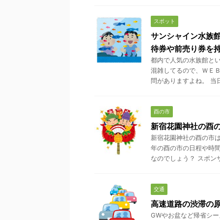
スポット
サンシャイン水族
待券や前売り券を
都内で人気の水族館とい
混雑してるので、ＷＥＢ
問がありますよね。 当日
酉の市
新宿花園神社の酉の
新宿花園神社の酉の市は
年の酉の市の日程や時間
なのでしょう？ スポンサー
交通
高速道路の渋滞の
GWやお盆など帰省シー