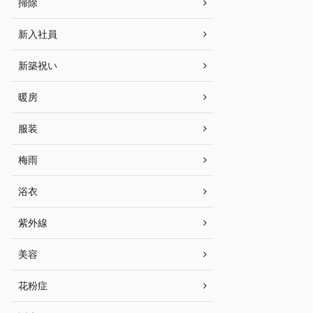
掃除
新入社員
新築祝い
暖房
服装
梅雨
浴衣
紫外線
美容
花粉症