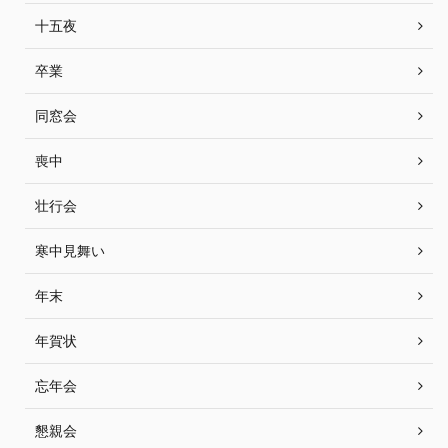
十五夜
卒業
同窓会
喪中
壮行会
寒中見舞い
年末
年賀状
忘年会
懇親会