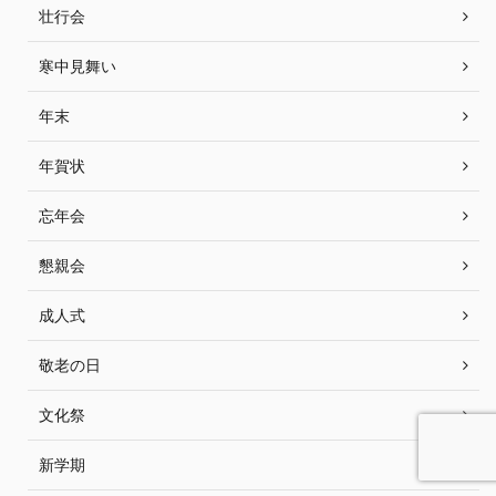
壮行会
寒中見舞い
年末
年賀状
忘年会
懇親会
成人式
敬老の日
文化祭
新学期