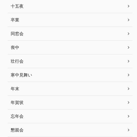
十五夜
卒業
同窓会
喪中
壮行会
寒中見舞い
年末
年賀状
忘年会
懇親会