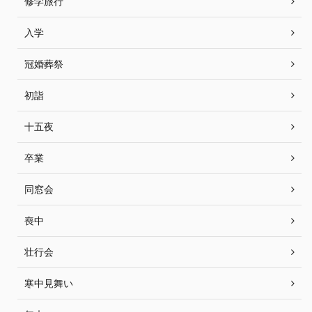
修学旅行
入学
冠婚葬祭
初詣
十五夜
卒業
同窓会
喪中
壮行会
寒中見舞い