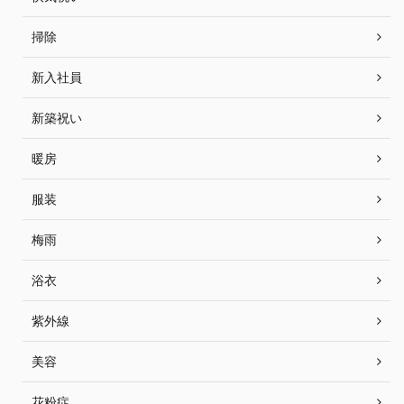
掃除
新入社員
新築祝い
暖房
服装
梅雨
浴衣
紫外線
美容
花粉症