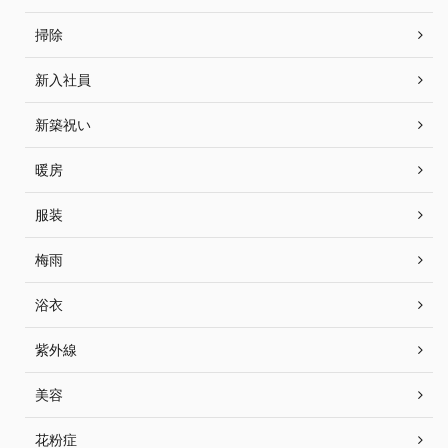
掃除
新入社員
新築祝い
暖房
服装
梅雨
浴衣
紫外線
美容
花粉症