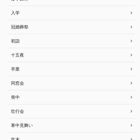
入学
冠婚葬祭
初詣
十五夜
卒業
同窓会
喪中
壮行会
寒中見舞い
年末