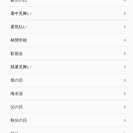
暑中見舞い
暑気払い
林間学校
歓迎会
残暑見舞い
母の日
海水浴
父の日
秋分の日