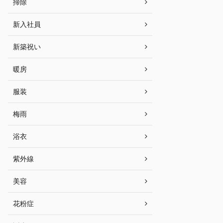
掃除
新入社員
新築祝い
暖房
服装
梅雨
浴衣
紫外線
美容
花粉症