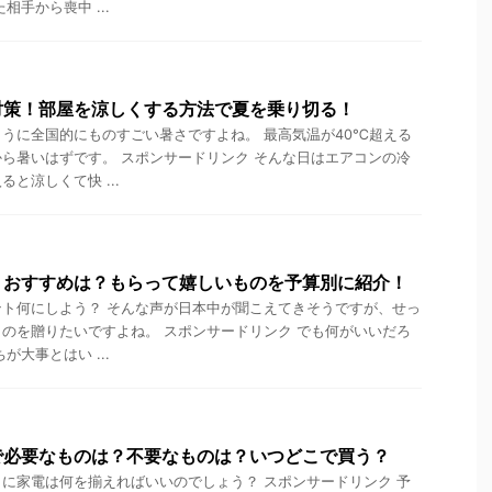
相手から喪中 ...
対策！部屋を涼しくする方法で夏を乗り切る！
うに全国的にものすごい暑さですよね。 最高気温が40℃超える
ら暑いはずです。 スポンサードリンク そんな日はエアコンの冷
と涼しくて快 ...
トおすすめは？もらって嬉しいものを予算別に紹介！
ト何にしよう？ そんな声が日本中が聞こえてきそうですが、せっ
のを贈りたいですよね。 スポンサードリンク でも何がいいだろ
が大事とはい ...
で必要なものは？不要なものは？いつどこで買う？
に家電は何を揃えればいいのでしょう？ スポンサードリンク 予