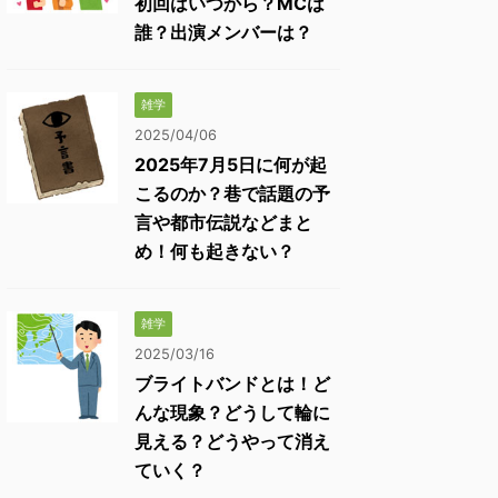
初回はいつから？MCは
誰？出演メンバーは？
雑学
2025/04/06
2025年7月5日に何が起
こるのか？巷で話題の予
言や都市伝説などまと
め！何も起きない？
雑学
2025/03/16
ブライトバンドとは！ど
んな現象？どうして輪に
見える？どうやって消え
ていく？