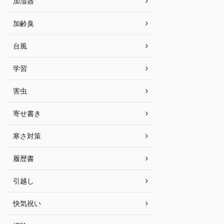
加湿器
加齢臭
台風
学習
害虫
寄せ書き
寒さ対策
履歴書
引越し
快気祝い