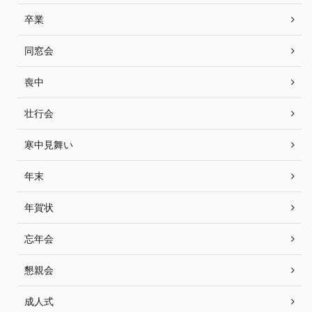
卒業
同窓会
喪中
壮行会
寒中見舞い
年末
年賀状
忘年会
懇親会
成人式