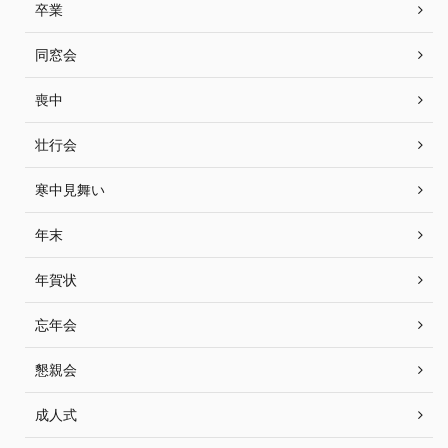
卒業
同窓会
喪中
壮行会
寒中見舞い
年末
年賀状
忘年会
懇親会
成人式