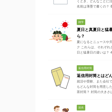
くとき、どんなことに注
名前は薄墨で書くの？ 香
雑学
夏日と真夏日と猛
ら？
夏になるとニュースや天
ク これらは、それぞれ
日と猛暑日の違いは？ 40
返信用封筒
返信用封筒とはど
就活や受験、また会社で
もどんな封筒を用意した
茶封筒？ 封筒の大きさは？
浴衣