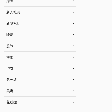
掃除
新入社員
新築祝い
暖房
服装
梅雨
浴衣
紫外線
美容
花粉症