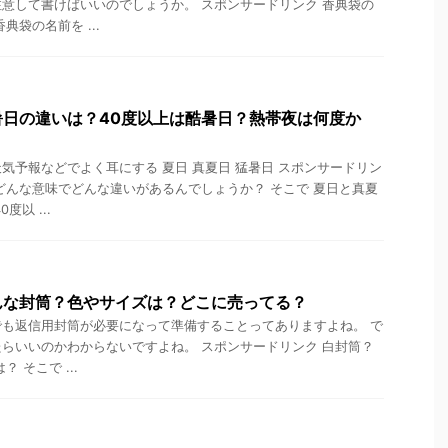
意して書けばいいのでしょうか。 スポンサードリンク 香典袋の
典袋の名前を ...
暑日の違いは？40度以上は酷暑日？熱帯夜は何度か
気予報などでよく耳にする 夏日 真夏日 猛暑日 スポンサードリン
どんな意味でどんな違いがあるんでしょうか？ そこで 夏日と真夏
度以 ...
んな封筒？色やサイズは？どこに売ってる？
も返信用封筒が必要になって準備することってありますよね。 で
らいいのかわからないですよね。 スポンサードリンク 白封筒？
 そこで ...