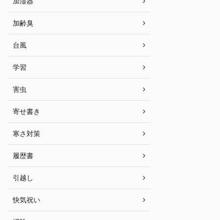
加湿器
加齢臭
台風
学習
害虫
寄せ書き
寒さ対策
履歴書
引越し
快気祝い