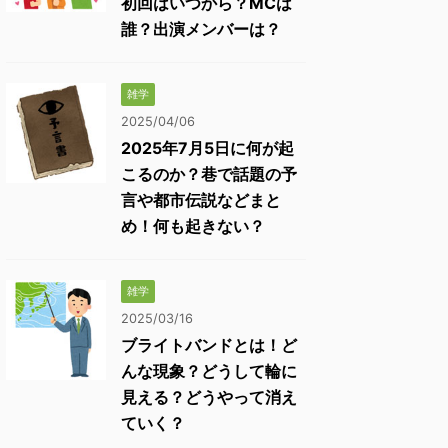
初回はいつから？MCは
誰？出演メンバーは？
雑学
2025/04/06
2025年7月5日に何が起
こるのか？巷で話題の予
言や都市伝説などまと
め！何も起きない？
雑学
2025/03/16
ブライトバンドとは！ど
んな現象？どうして輪に
見える？どうやって消え
ていく？