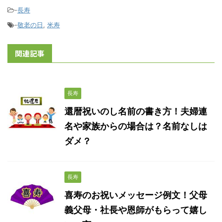
-
長寿
-
敬老の日
,
米寿
関連記事
長寿
還暦祝いのし名前の書き方！夫婦連
名や家族からの場合は？名前なしは
ダメ？
長寿
喜寿のお祝いメッセージ例文！父母
義父母・社長や恩師がもらって嬉し