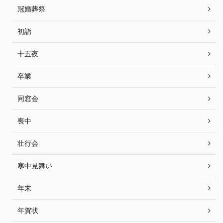
冠婚葬祭
初詣
十五夜
卒業
同窓会
喪中
壮行会
寒中見舞い
年末
年賀状