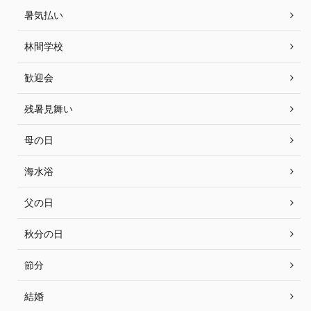
暑気払い
林間学校
歓迎会
残暑見舞い
母の日
海水浴
父の日
秋分の日
節分
結婚