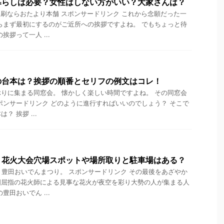
暮らしは必要？女性はしない方がいい？大家さんは？
刷ならおたより本舗 スポンサードリンク これから念願だった一
らまず最初にするのがご近所への挨拶ですよね。 でもちょっと待
挨拶って一人 ...
の台本は？挨拶の順番とセリフの例文はコレ！
りに集まる同窓会。 懐かしく楽しい時間ですよね。 その同窓会
ポンサードリンク どのように進行すればいいのでしょう？ そこで
 挨拶 ...
り花火大会穴場スポットや場所取りと駐車場はある？
く豊田おいでんまつり。 スポンサードリンク その最後をあざやか
国屈指の花火師による見事な花火が夜空を彩り大勢の人が集まる人
豊田おいでん ...