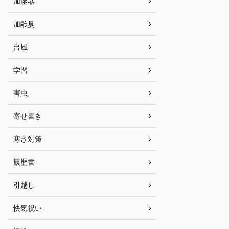
加湿器
加齢臭
台風
学習
害虫
寄せ書き
寒さ対策
履歴書
引越し
快気祝い