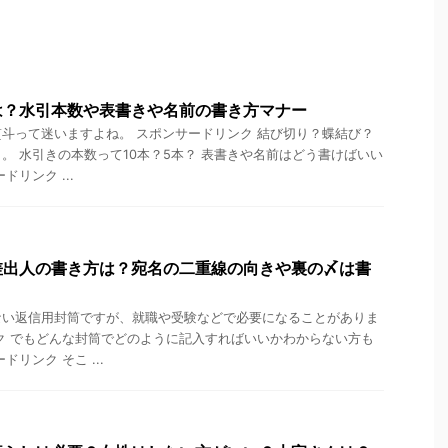
は？水引本数や表書きや名前の書き方マナー
斗って迷いますよね。 スポンサードリンク 結び切り？蝶結び？
。 水引きの本数って10本？5本？ 表書きや名前はどう書けばいい
リンク ...
差出人の書き方は？宛名の二重線の向きや裏の〆は書
ない返信用封筒ですが、就職や受験などで必要になることがありま
ク でもどんな封筒でどのように記入すればいいかわからない方も
リンク そこ ...