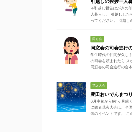
引越しの挨拶一人
⇒引越し報告はがきの印
人暮らし。 引越しした
ってください。 引越しの
同窓会
同窓会の司会進行
学生時代の仲間が久しぶ
の司会を頼まれたら ス
同窓会の司会進行の台本は？
花火大会
豊田おいでんまつ
6月中旬から約1ヶ月続
に飾る花火大会は、全
気のイベントです。 この