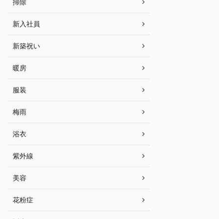
掃除
新入社員
新築祝い
暖房
服装
梅雨
浴衣
紫外線
美容
花粉症