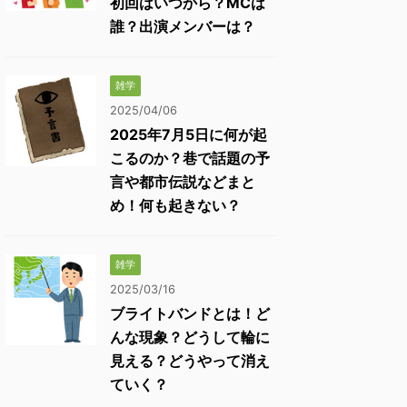
初回はいつから？MCは
誰？出演メンバーは？
雑学
2025/04/06
2025年7月5日に何が起
こるのか？巷で話題の予
言や都市伝説などまと
め！何も起きない？
雑学
2025/03/16
ブライトバンドとは！ど
んな現象？どうして輪に
見える？どうやって消え
ていく？