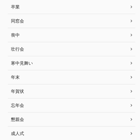
卒業
同窓会
喪中
壮行会
寒中見舞い
年末
年賀状
忘年会
懇親会
成人式