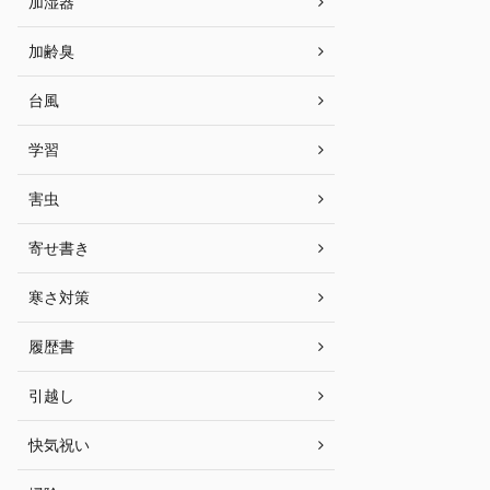
加湿器
加齢臭
台風
学習
害虫
寄せ書き
寒さ対策
履歴書
引越し
快気祝い