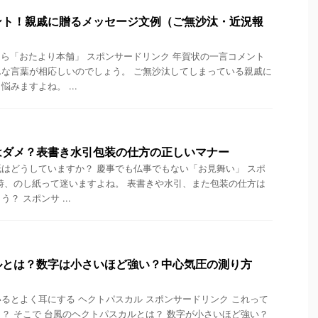
ント！親戚に贈るメッセージ文例（ご無沙汰・近況報
）
ら「おたより本舗」 スポンサードリンク 年賀状の一言コメント
な言葉が相応しいのでしょう。 ご無沙汰してしまっている親戚に
みますよね。 ...
はダメ？表書き水引包装の仕方の正しいマナー
はどうしていますか？ 慶事でも仏事でもない「お見舞い」 スポ
時、のし紙って迷いますよね。 表書きや水引、また包装の仕方は
？ スポンサ ...
ルとは？数字は小さいほど強い？中心気圧の測り方
るとよく耳にする ヘクトパスカル スポンサードリンク これって
？ そこで 台風のヘクトパスカルとは？ 数字が小さいほど強い？