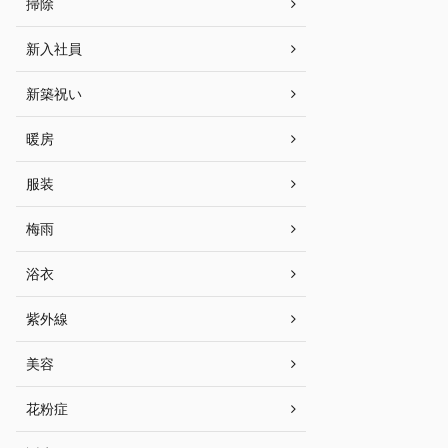
掃除
新入社員
新築祝い
暖房
服装
梅雨
浴衣
紫外線
美容
花粉症