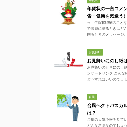
年賀状
年賀状の一言コメ
告・健康を気遣う
⇒ 年賀状印刷のことな
で親戚に贈るときはどん
贈るときのメッセージ、悩
お見舞い
お見舞いにのし紙
お見舞いのときにのし紙
ンサードリンク こんな
どうすればいいのでしょう
台風
台風ヘクトパスカ
は？
台風の天気予報を見てい
どんな意味なのでしょう