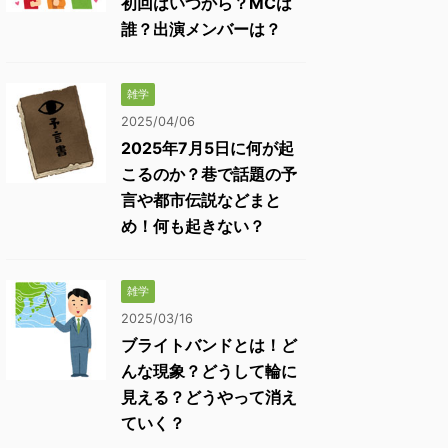
初回はいつから？MCは
誰？出演メンバーは？
雑学
2025/04/06
2025年7月5日に何が起
こるのか？巷で話題の予
言や都市伝説などまと
め！何も起きない？
雑学
2025/03/16
ブライトバンドとは！ど
んな現象？どうして輪に
見える？どうやって消え
ていく？