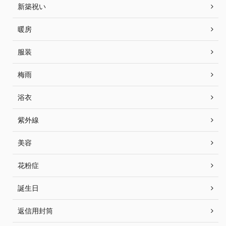
新築祝い
暖房
服装
梅雨
浴衣
紫外線
美容
花粉症
誕生日
返信用封筒