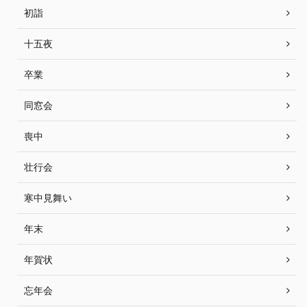
初詣
十五夜
卒業
同窓会
喪中
壮行会
寒中見舞い
年末
年賀状
忘年会