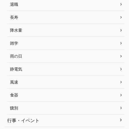
退職
長寿
降水量
雑学
雨の日
静電気
風速
食器
餞別
行事・イベント