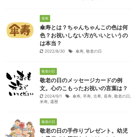
長寿
傘寿とは？ちゃんちゃんこの色は何
色？お祝いしない方がいいというの
は本当？
2022/8/30
傘寿
,
敬老の日
敬老の日
敬老の日のメッセージカードの例
文。心のこもったお祝いの言葉は？
2024/9/1
傘寿
,
卒寿
,
古希
,
喜寿
,
敬老の日
,
米寿
,
還暦
敬老の日
敬老の日の手作りプレゼント。幼児