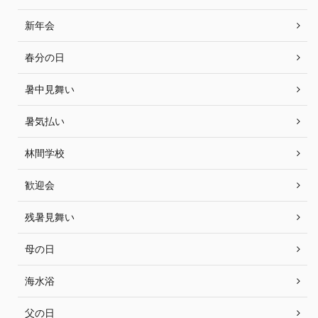
新年会
春分の日
暑中見舞い
暑気払い
林間学校
歓迎会
残暑見舞い
母の日
海水浴
父の日