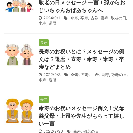
敬老の日メッセージ 一言！孫からお
じいちゃんおばあちゃんへ
2024/9/1
傘寿
,
卒寿
,
古希
,
喜寿
,
敬老の日
,
米寿
,
還暦
長寿
長寿のお祝いとは？メッセージの例
文は？還暦・喜寿・傘寿・米寿・卒
寿などまとめ
2022/9/3
傘寿
,
卒寿
,
古希
,
喜寿
,
敬老の日
,
米寿
,
還暦
長寿
傘寿のお祝いメッセージ例文！父母
義父母・上司や先生がもらって嬉し
い一言
2022/8/30
傘寿
,
敬老の日