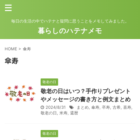
毎日の生活の中でハテナと疑問に思うことをメモしてみました。
暮らしのハテナメモ
HOME
>
傘寿
傘寿
敬老の日
敬老の日はいつ？手作りプレゼント
やメッセージの書き方と例文まとめ
2024/8/31
まとめ
,
傘寿
,
卒寿
,
古希
,
喜寿
,
敬老の日
,
米寿
,
還暦
敬老の日