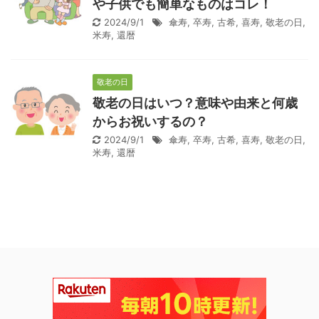
や子供でも簡単なものはコレ！
2024/9/1
傘寿
,
卒寿
,
古希
,
喜寿
,
敬老の日
,
米寿
,
還暦
敬老の日
敬老の日はいつ？意味や由来と何歳
からお祝いするの？
2024/9/1
傘寿
,
卒寿
,
古希
,
喜寿
,
敬老の日
,
米寿
,
還暦