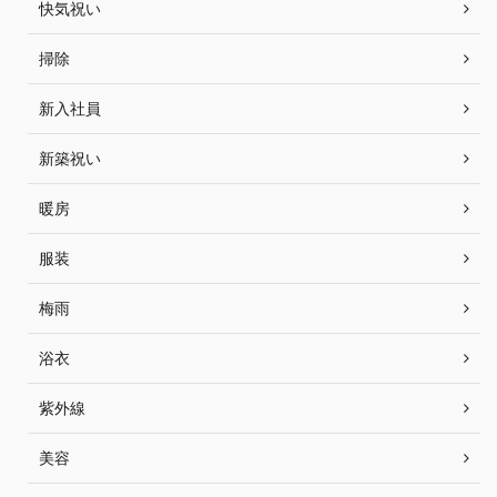
快気祝い
掃除
新入社員
新築祝い
暖房
服装
梅雨
浴衣
紫外線
美容