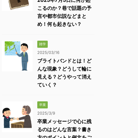
2025年7月5日に何が起
こるのか？巷で話題の予
言や都市伝説などまと
め！何も起きない？
雑学
2025/03/16
ブライトバンドとは！ど
んな現象？どうして輪に
見える？どうやって消え
ていく？
卒業
2025/3/9
卒業メッセージで心に残
るのはどんな言葉？書き
方のポイントと例文をご