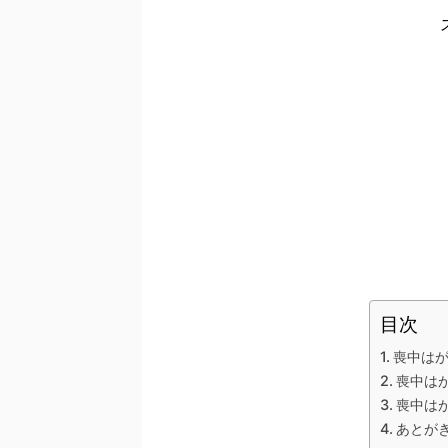
目次
喪中は
喪中は
喪中は
あとが