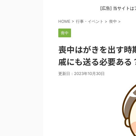
[広告] 当サイト
HOME
>
行事・イベント
>
喪中
>
喪中
喪中はがきを出す時
戚にも送る必要ある
更新日：
2023年10月30日