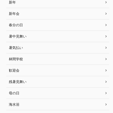
新年
新年会
春分の日
暑中見舞い
暑気払い
林間学校
歓迎会
残暑見舞い
母の日
海水浴