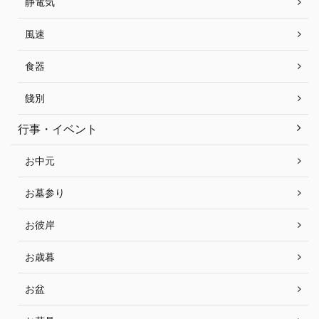
静電気
風速
食器
餞別
行事・イベント
お中元
お墓参り
お彼岸
お歳暮
お盆