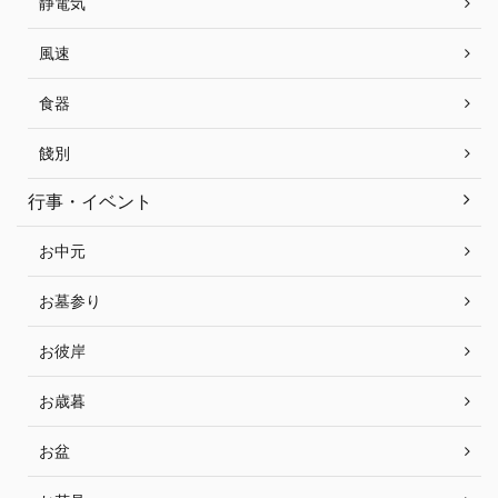
静電気
風速
食器
餞別
行事・イベント
お中元
お墓参り
お彼岸
お歳暮
お盆