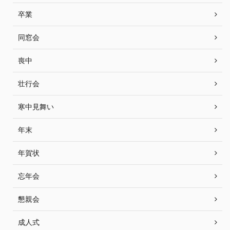
卒業
同窓会
喪中
壮行会
寒中見舞い
年末
年賀状
忘年会
懇親会
成人式