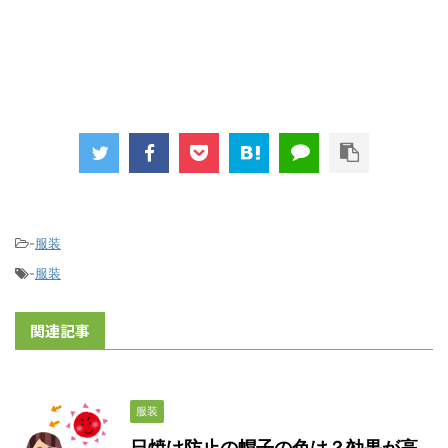
-
服装
-
服装
関連記事
服装
日焼け防止の帽子の色は？効果が高