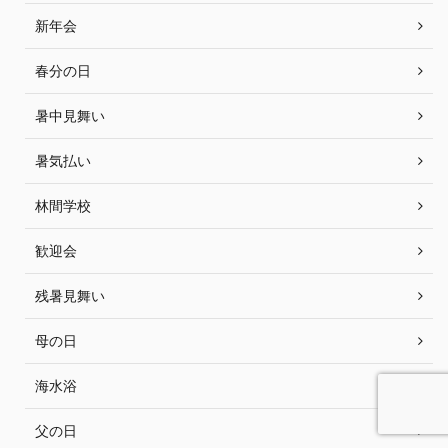
新年会
春分の日
暑中見舞い
暑気払い
林間学校
歓迎会
残暑見舞い
母の日
海水浴
父の日