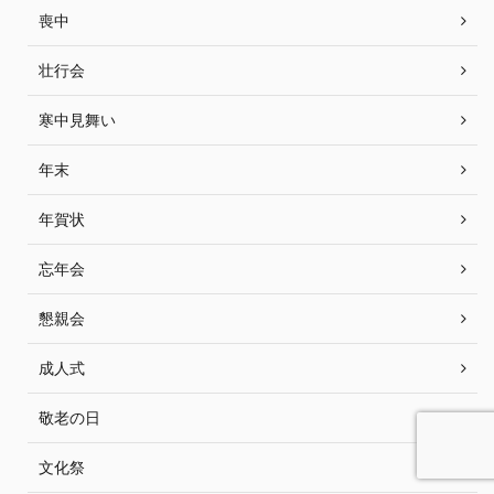
喪中
壮行会
寒中見舞い
年末
年賀状
忘年会
懇親会
成人式
敬老の日
文化祭