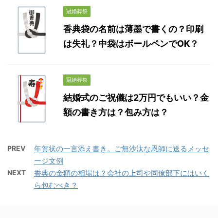
冠婚葬祭
香典袋の名前は薄墨で書くの？印刷
は失礼？中袋はボールペンでOK？
冠婚葬祭
結婚式のご祝儀は2万円でもいい？金
額の書き方は？包み方は？
PREV
年賀状の一言添え書き。ご無沙汰な恩師に送るメッセ
ージ文例
NEXT
香典の金額の相場は？会社の上司や同僚部下にはいく
ら包むべき？