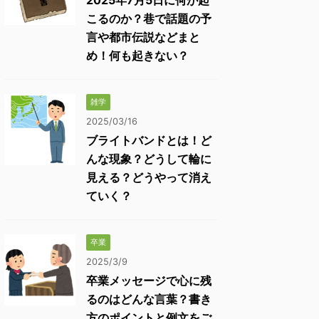
2025年7月5日に何が起
こるのか？巷で話題の予
言や都市伝説などまと
め！何も起きない？
雑学
2025/03/16
ブライトバンドとは！ど
んな現象？どうして輪に
見える？どうやって消え
ていく？
卒業
2025/3/9
卒業メッセージで心に残
るのはどんな言葉？書き
方のポイントと例文をご