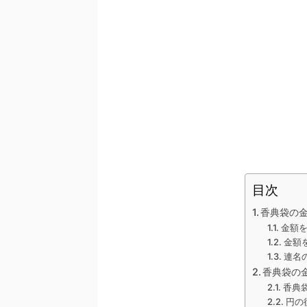
目次
香典袋の
金額
金額
連名
香典袋の
香典
円の