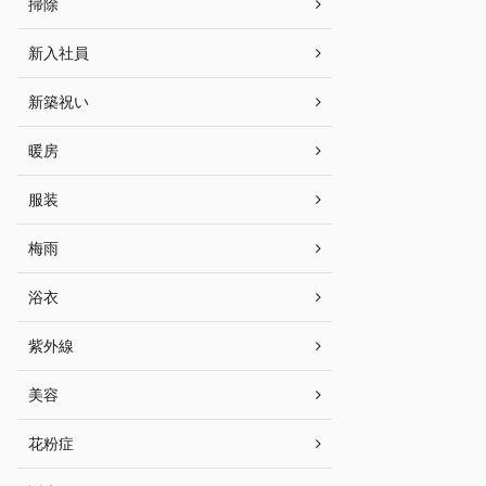
掃除
新入社員
新築祝い
暖房
服装
梅雨
浴衣
紫外線
美容
花粉症