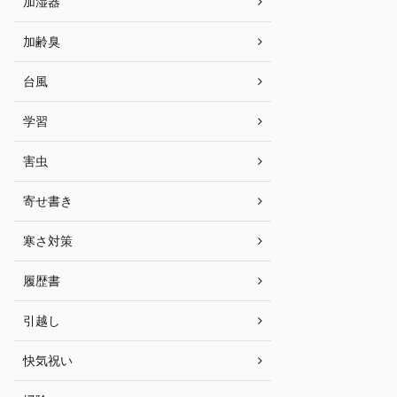
加湿器
加齢臭
台風
学習
害虫
寄せ書き
寒さ対策
履歴書
引越し
快気祝い