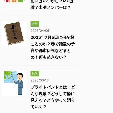
初回はいつから？MCは
誰？出演メンバーは？
雑学
2025/04/06
2025年7月5日に何が起
こるのか？巷で話題の予
言や都市伝説などまと
め！何も起きない？
雑学
2025/03/16
ブライトバンドとは！ど
んな現象？どうして輪に
見える？どうやって消え
ていく？